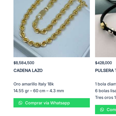
$
8,584,500
$
428,000
CADENA LAZO
PULSERA 
Oro amarillo Italy 18k
1 bola di
14.55 gr – 60 cm – 4.3 mm
6 bolas li
Tres oros 
Comprar vía Whatsapp
Comp