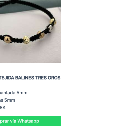
TEJIDA BALINES TRES OROS
amantada 5mm
sas 5mm
18K
rar vía Whatsapp