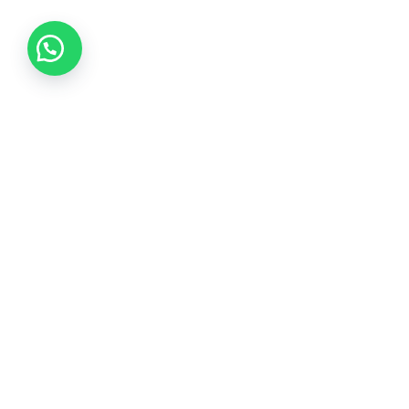
Tikvá Joyería ofrece una experiencia única en selección
de joyas, garantizando calidad de por vida y brindando
asesoría experta con responsabilidad y honestidad.
Instagram
Facebook
WhatsApp
Menú
Todos los productos
Sobre nosotros