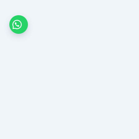
Tikvá Joyería ofrece una experiencia única en selección
de joyas, garantizando calidad de por vida y brindando
asesoría experta con responsabilidad y honestidad.
Instagram
Facebook
WhatsApp
Menú
Todos los productos