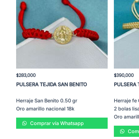
$
283,000
$
390,000
PULSERA TEJIDA SAN BENITO
PULSERA 
Herraje San Benito 0.50 gr
Herraje fe
Oro amarillo nacional 18k
2 bolas li
Oro amaril
Comprar vía Whatsapp
Comp