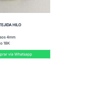
EJIDA HILO
lisos 4mm
lo 18K
rar vía Whatsapp