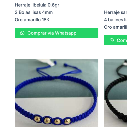
Herraje libélula 0.6gr
2 Bolas lisas 4mm
Herraje sa
Oro amarillo 18K
4 balines 
Oro amaril
Comprar vía Whatsapp
Comp