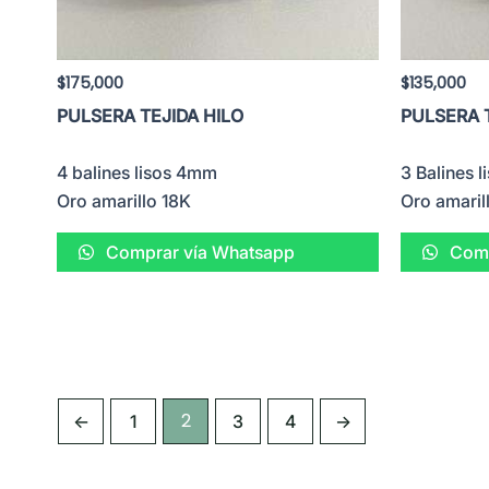
$
175,000
$
135,000
PULSERA TEJIDA HILO
PULSERA T
4 balines lisos 4mm
3 Balines 
Oro amarillo 18K
Oro amaril
Comprar vía Whatsapp
Comp
2
←
1
3
4
→