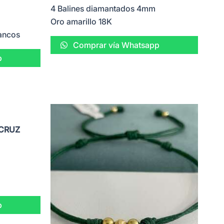
4 Balines diamantados 4mm
Oro amarillo 18K
lancos
Comprar vía Whatsapp
p
 CRUZ
p