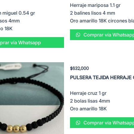
Herraje mariposa 1.1 gr
n miguel 0.54 gr
2 balines lisos 4 mm
lisos 4mm
Oro amarillo 18K circones b
lo 18K
Comprar vía Whatsap
rar vía Whatsapp
$
632,000
PULSERA TEJIDA HERRAJE
Herraje cruz 1 gr
2 bolas lisas 4mm
Oro amarillo 18K
Comprar vía Whatsap