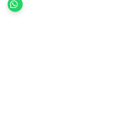
Tikvá Joyería ofrece una experiencia única en selección de
joyas, garantizando calidad de por vida y brindando
asesoría experta con responsabilidad y honestidad.
Instagram
Facebook
WhatsApp
Menú
Todos los productos
Sobre nosotros
Carrito
¿Tienes dudas?