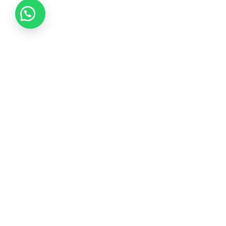
Tikvá Joyería ofrece una experiencia única en selección
de joyas, garantizando calidad de por vida y brindando
asesoría experta con responsabilidad y honestidad.
Instagram
Facebook
WhatsApp
Menú
Todos los productos
Sobre nosotros
Carrito