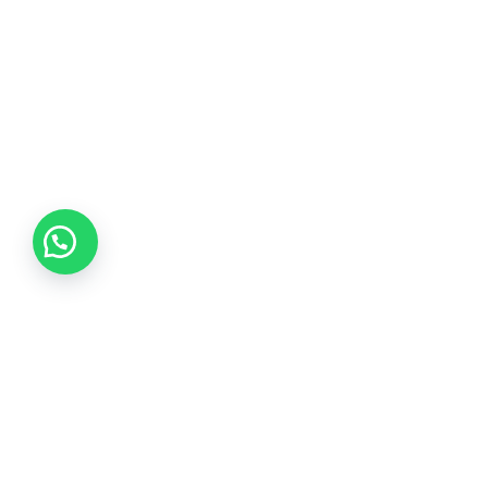
Tikvá Joyería ofrece una experiencia única en selección de
joyas, garantizando calidad de por vida y brindando
asesoría experta con responsabilidad y honestidad.