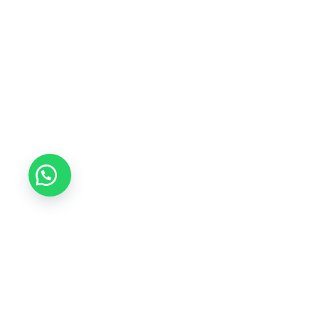
Tikvá Joyería ofrece una experiencia única en selecc
garantizando calidad de por vida y brindando asesor