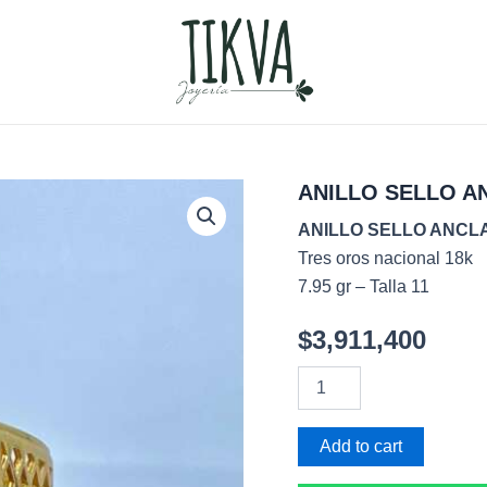
ANILLO SELLO A
ANILLO SELLO ANCL
Tres oros nacional 18k
7.95 gr – Talla 11
$
3,911,400
ANILLO
SELLO
ANCLA
quantity
Add to cart