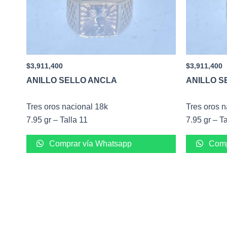
$
3,911,400
$
3,911,400
ANILLO SELLO ANCLA
ANILLO S
Tres oros nacional 18k
Tres oros n
7.95 gr – Talla 11
7.95 gr – Ta
Comprar vía Whatsapp
Comp