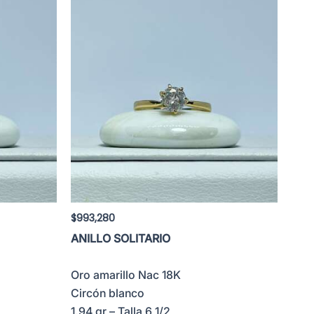
$
993,280
ANILLO SOLITARIO
Oro amarillo Nac 18K
Circón blanco
1.94 gr – Talla 6 1/2