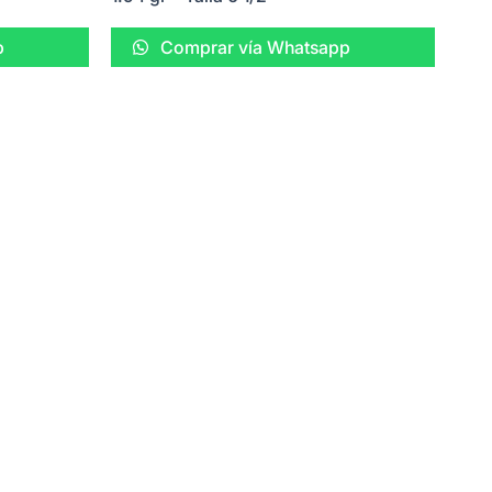
p
Comprar vía Whatsapp
¿Tienes dudas?
Contáctanos