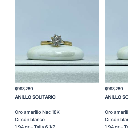
$
993,280
$
993,280
ANILLO SOLITARIO
ANILLO SO
Oro amarillo Nac 18K
Oro amaril
Circón blanco
Circón bla
1.94 gr – Talla 6 1/2
1.94 gr – T