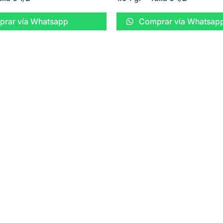
rar vía Whatsapp
Comprar vía Whatsap
Menú
Todos los productos
Sobre nosotros
ección de joyas,
Carrito