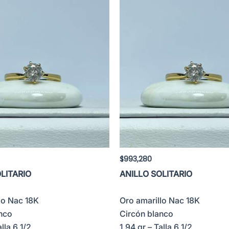
$
993,280
LITARIO
ANILLO SOLITARIO
lo Nac 18K
Oro amarillo Nac 18K
nco
Circón blanco
alla 6 1/2
1.94 gr – Talla 6 1/2