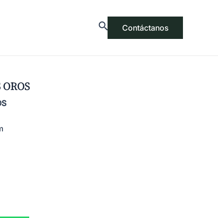
Contáctanos
 OROS
OS
m