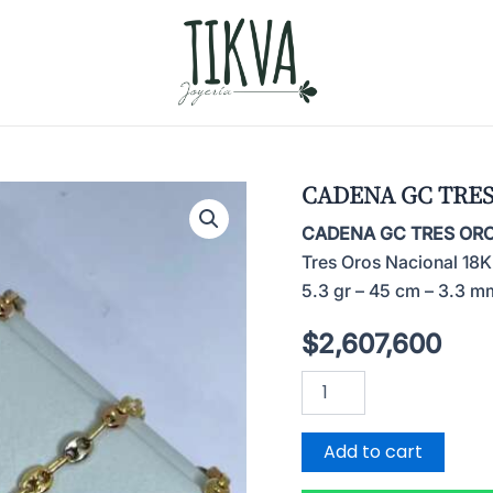
CADENA GC TRES
CADENA GC TRES OR
Tres Oros Nacional 18K
5.3 gr – 45 cm – 3.3 m
$
2,607,600
CADENA
GC
TRES
OROS
Add to cart
quantity