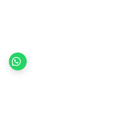
Tikvá Joyería ofrece una experiencia única en selección
de joyas, garantizando calidad de por vida y brindando
asesoría experta con responsabilidad y honestidad.
Instagram
Facebook
WhatsApp