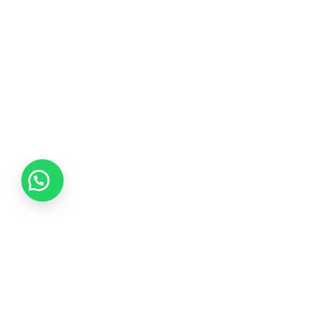
Tikvá Joyería ofrece una experiencia única en selección
de joyas, garantizando calidad de por vida y brindando
asesoría experta con responsabilidad y honestidad.