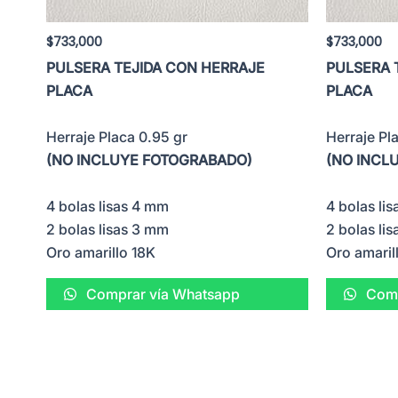
$
733,000
$
733,000
PULSERA TEJIDA CON HERRAJE
PULSERA 
PLACA
PLACA
Herraje Placa 0.95 gr
Herraje Pl
(NO INCLUYE FOTOGRABADO)
(NO INCL
4 bolas lisas 4 mm
4 bolas li
2 bolas lisas 3 mm
2 bolas li
Oro amarillo 18K
Oro amaril
Comprar vía Whatsapp
Comp