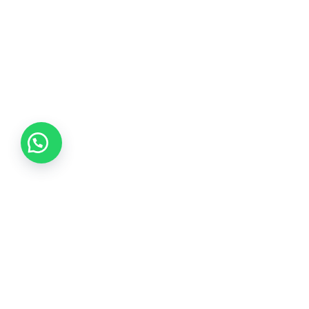
Tikvá Joyería ofrece una experiencia única en selección
de joyas, garantizando calidad de por vida y brindando
asesoría experta con responsabilidad y honestidad.
Instagram
Facebook
WhatsApp