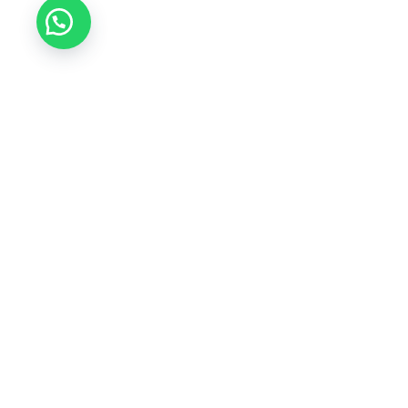
Tikvá Joyería ofrece una experiencia única en sel
garantizando calidad de por vida y brindando ase
responsabilidad y honestidad.
Instagram
Facebook
WhatsApp